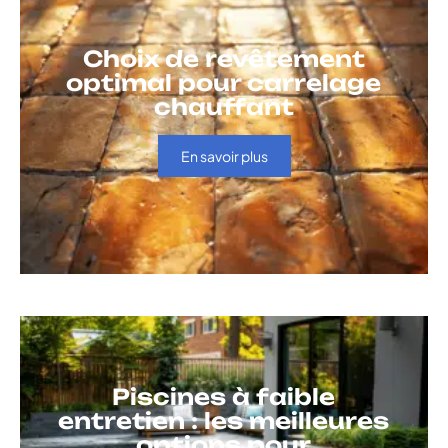
Choix de revêtement
optimal pour carrelage
chauffant
En savoir plus
Piscines à faible
entretien : les meilleures
options pour