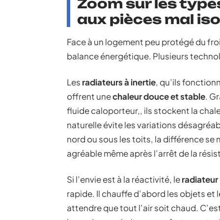
Zoom sur les type
aux pièces mal is
Face à un logement peu protégé du froid
balance énergétique. Plusieurs techno
Les
radiateurs à inertie
, qu’ils fonctio
offrent une
chaleur douce et stable
. G
fluide caloporteur,, ils stockent la cha
naturelle évite les variations désagré
nord ou sous les toits, la différence se
agréable même après l’arrêt de la résis
Si l’envie est à la réactivité, le
radiateur
rapide. Il chauffe d’abord les objets et
attendre que tout l’air soit chaud. C’es