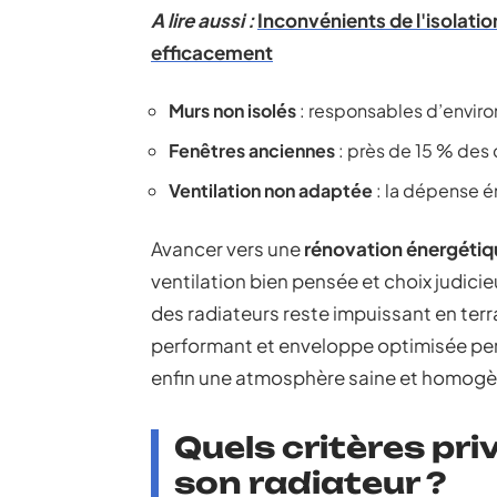
A lire aussi :
Inconvénients de l'isolatio
efficacement
Murs non isolés
: responsables d’envir
Fenêtres anciennes
: près de 15 % des 
Ventilation non adaptée
: la dépense én
Avancer vers une
rénovation énergétiq
ventilation bien pensée et choix judici
des radiateurs reste impuissant en terr
performant et enveloppe optimisée perm
enfin une atmosphère saine et homogè
Quels critères priv
son radiateur ?