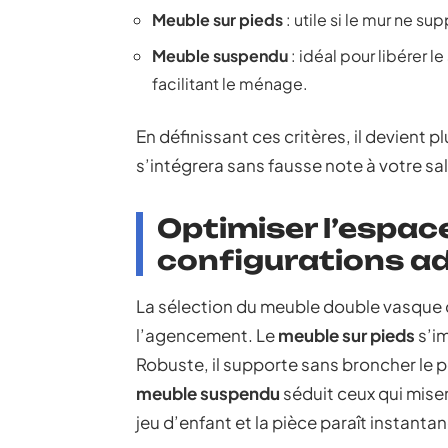
Meuble sur pieds
: utile si le mur ne 
Meuble suspendu
: idéal pour libérer 
facilitant le ménage.
En définissant ces critères, il devient 
s’intégrera sans fausse note à votre sal
Optimiser l’espac
configurations a
La sélection du meuble double vasque d
l’agencement. Le
meuble sur pieds
s’im
Robuste, il supporte sans broncher le po
meuble suspendu
séduit ceux qui misent
jeu d’enfant et la pièce paraît instant