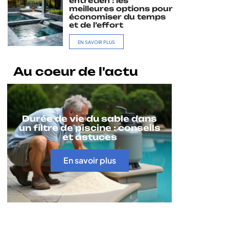
entretien : les
meilleures options pour
économiser du temps
et de l’effort
EN SAVOIR PLUS
Au coeur de l'actu
Durée de vie du sable dans
un filtre de piscine : conseils
et astuces
En savoir plus