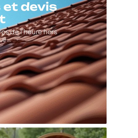
s et devis
t
ros de l'heure hors
 Le
…