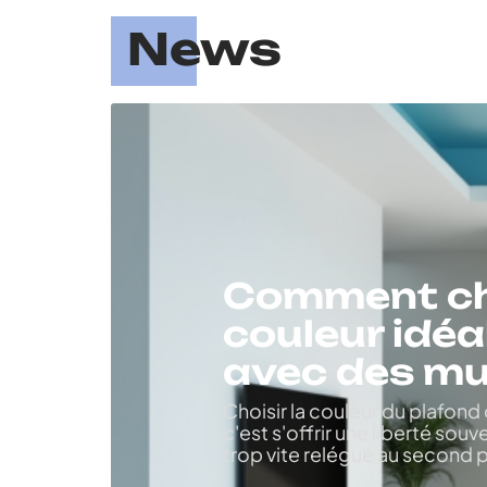
News
Comment cho
couleur idéa
avec des mu
Choisir la couleur du plafond
c'est s'offrir une liberté sou
trop vite relégué au second p