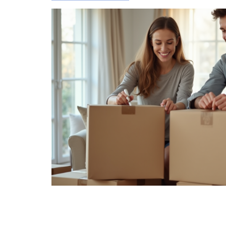
:
ans les
 où la