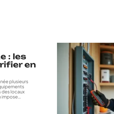
 : les
ifier en
nnée plusieurs
équipements
s des locaux
n impose
…