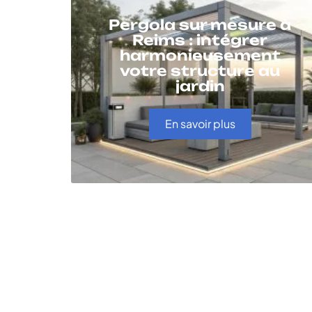
Pergola sur mesure à
Reims : intégrer
harmonieusement
votre structure au
jardin
En savoir plus