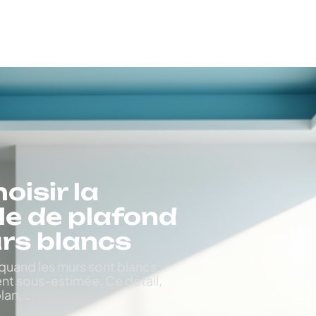
isir la
le de plafond
rs blancs
 quand les murs sont blancs,
vent sous-estimée. Ce détail,
lan,
…