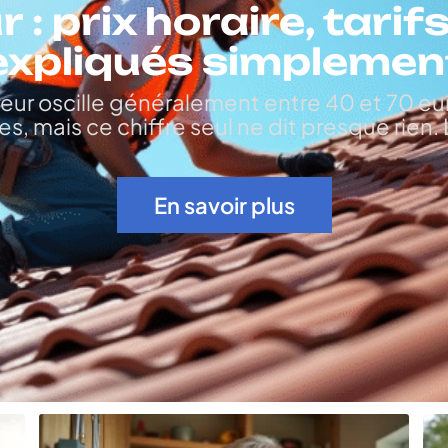
: prix horaire, tarif
expliqués simplemen
reur oscille généralement entre 40 et 70 eu
es, mais ce chiffre seul ne dit presque rien.
En savoir plus