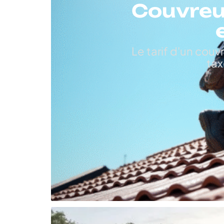
Couvreur 
Le tarif d'un couv
tax