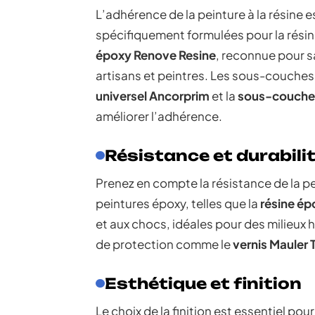
L’adhérence de la peinture à la résine
spécifiquement formulées pour la résine
époxy Renove Resine
, reconnue pour s
artisans et peintres. Les sous-couche
universel Ancorprim
et la
sous-couche 
améliorer l’adhérence.
Résistance et durabili
Prenez en compte la résistance de la p
peintures époxy, telles que la
résine ép
et aux chocs, idéales pour des milieux h
de protection comme le
vernis Mauler T
Esthétique et finition
Le choix de la finition est essentiel pou