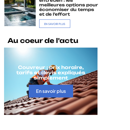
entretien : les
meilleures options pour
économiser du temps
et de l’effort
EN SAVOIR PLUS
Au coeur de l'actu
Couvreur : prix horaire,
tarifs et devis expliqués
simplement
En savoir plus