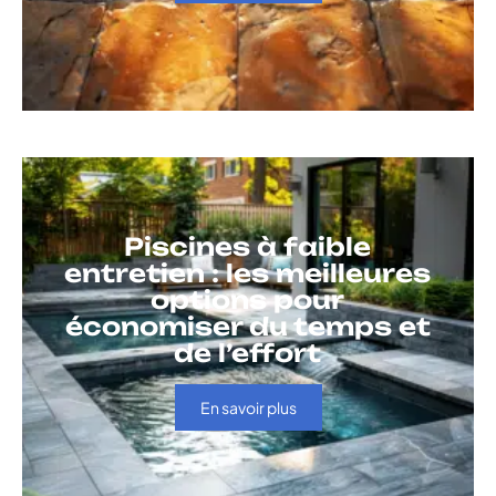
Piscines à faible
entretien : les meilleures
options pour
économiser du temps et
de l’effort
En savoir plus