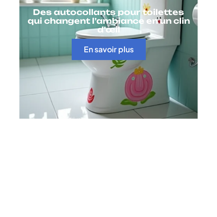
Des autocollants pour toilettes
qui changent l’ambiance en un clin
d’œil
En savoir plus
Contact
Mentions Légales
Sitemap
© 2025 | domidream.fr