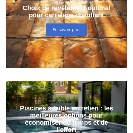
Choix de revêtement optimal
pour carrelage chauffant
En savoir plus
Piscines à faible entretien : les
meilleures options pour
économiser du temps et de
l’effort