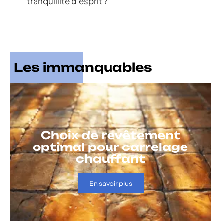
tranquillité d’esprit ?
Les immanquables
Choix de revêtement
optimal pour carrelage
chauffant
En savoir plus