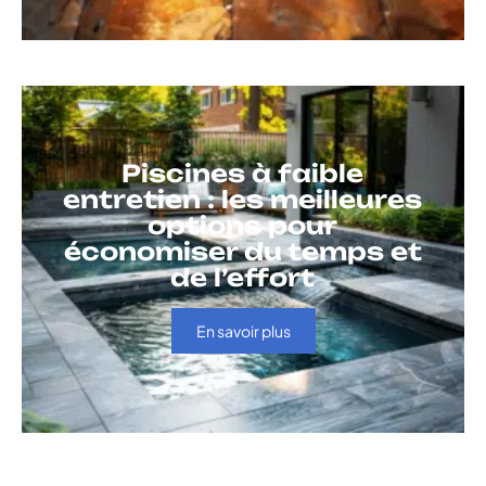
Piscines à faible
entretien : les meilleures
options pour
économiser du temps et
de l’effort
En savoir plus