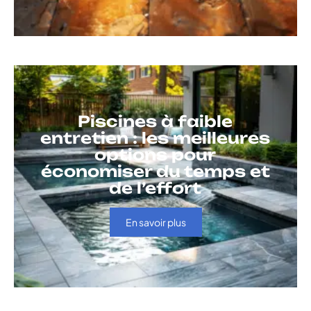
Piscines à faible
entretien : les meilleures
options pour
économiser du temps et
de l’effort
En savoir plus