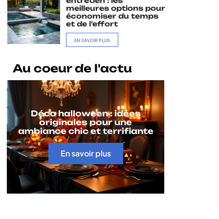
entretien : les
meilleures options pour
économiser du temps
et de l’effort
EN SAVOIR PLUS
Au coeur de l'actu
Déco halloween : idées
originales pour une
ambiance chic et terrifiante
En savoir plus