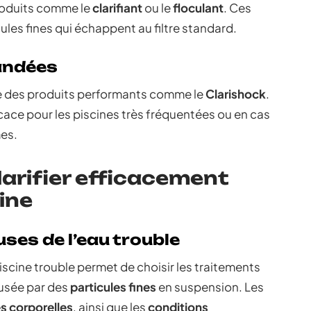
produits comme le
clarifiant
ou le
floculant
. Ces
ules fines qui échappent au filtre standard.
andées
 des produits performants comme le
Clarishock
.
cace pour les piscines très fréquentées ou en cas
es.
larifier efficacement
cine
uses de l’eau trouble
scine trouble permet de choisir les traitements
ausée par des
particules fines
en suspension. Les
es corporelles
, ainsi que les
conditions