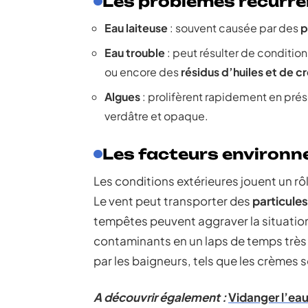
Les problèmes récurre
Eau laiteuse
: souvent causée par des
p
Eau trouble
: peut résulter de condit
ou encore des
résidus d’huiles et de 
Algues
: prolifèrent rapidement en prés
verdâtre et opaque.
Les facteurs environ
Les conditions extérieures jouent un rôl
Le vent peut transporter des
particules
tempêtes peuvent aggraver la situation
contaminants en un laps de temps très 
par les baigneurs, tels que les crèmes so
A découvrir également :
Vidanger l’eau