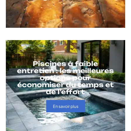
Piscines à faible
entretien : les meilleures
options pour
économiser du temps et
de l’effort
En savoir plus