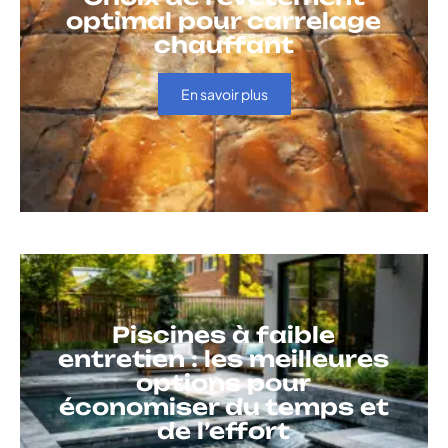
optimal pour carrelage
chauffant
En savoir plus
Piscines à faible
entretien : les meilleures
options pour
économiser du temps et
de l’effort